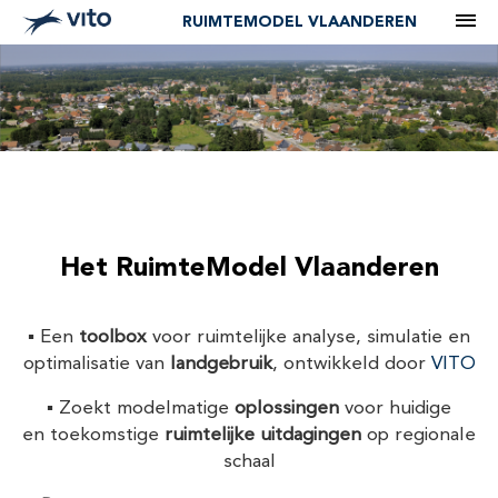
M
RUIMTEMODEL VLAANDEREN
HET RUIMTEMODEL
VLAANDEREN
Het RuimteModel Vlaanderen
▪️ Een
toolbox
voor ruimtelijke analyse, simulatie en
optimalisatie van
landgebruik
, ontwikkeld door
VITO
▪️ Zoekt modelmatige
oplossingen
voor huidige
en toekomstige
ruimtelijke uitdagingen
op regionale
schaal