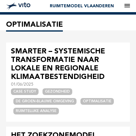
M
RUIMTEMODEL VLAANDEREN
OPTIMALISATIE
SMARTER – SYSTEMISCHE
TRANSFORMATIE NAAR
LOKALE EN REGIONALE
KLIMAATBESTENDIGHEID
01/06/2025
CASE STUDY
GEZONDHEID
DE GROEN-BLAUWE OMGEVING
OPTIMALISATIE
RUIMTELIJKE ANALYSE
HET ZOEKZONEMODEL