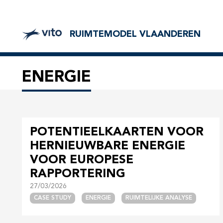
RUIMTEMODEL VLAANDEREN
Breadcrumb
HOME
Energie
ENERGIE
POTENTIEELKAARTEN VOOR
HERNIEUWBARE ENERGIE
VOOR EUROPESE
RAPPORTERING
27/03/2026
CASE STUDY
ENERGIE
RUIMTELIJKE ANALYSE