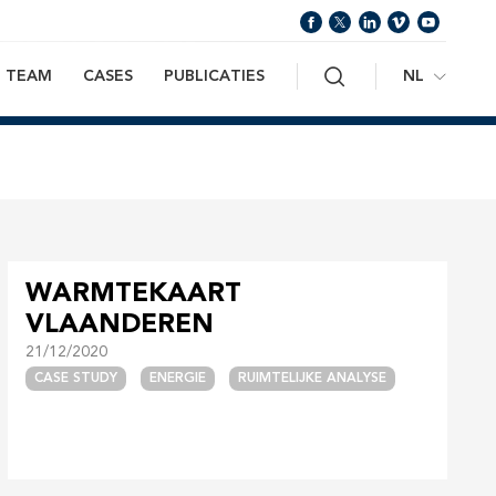
Zoeken
NL
TEAM
CASES
PUBLICATIES
WARMTEKAART
VLAANDEREN
21/12/2020
CASE STUDY
ENERGIE
RUIMTELIJKE ANALYSE