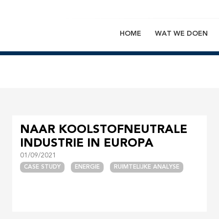
HOME
WAT WE DOEN
Main
navigation
NAAR KOOLSTOFNEUTRALE
INDUSTRIE IN EUROPA
01/09/2021
CASE STUDY
ENERGIE
RUIMTELIJKE ANALYSE