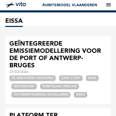
M
RUIMTEMODEL VLAANDEREN
EISSA
GEÏNTEGREERDE
EMISSIEMODELLERING VOOR
DE PORT OF ANTWERP-
BRUGES
27/03/2026
DE BEBOUWDE OMGEVING
CASE STUDY
EISSA
GEZONDHEID
RUIMTELIJKE ANALYSE
SYSTEEMDYNAMISCH MODELLEREN
WEISS
PLATFORM TER