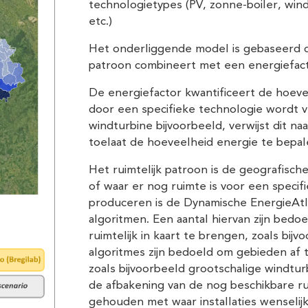
technologietypes (PV, zonne-boiler, win
etc.)
Het onderliggende model is gebaseerd o
patroon combineert met een energiefact
De energiefactor kwantificeert de hoevee
door een specifieke technologie wordt 
windturbine bijvoorbeeld, verwijst dit na
toelaat de hoeveelheid energie te bepal
Het ruimtelijk patroon is de geografische
of waar er nog ruimte is voor een specif
produceren is de Dynamische EnergieAtla
algoritmen. Een aantal hiervan zijn bedo
ruimtelijk in kaart te brengen, zoals bijv
algoritmes zijn bedoeld om gebieden af 
zoals bijvoorbeeld grootschalige windtur
de afbakening van de nog beschikbare r
gehouden met waar installaties wenselijk 