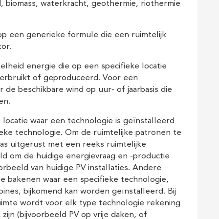
d, biomass, waterkracht, geothermie, riothermie
p een generieke formule die een ruimtelijk
or.
lheid energie die op een specifieke locatie
verbruikt of geproduceerd. Voor een
ar de beschikbare wind op uur- of jaarbasis die
en.
 locatie waar een technologie is geïnstalleerd
ieke technologie. Om de ruimtelijke patronen te
s uitgerust met een reeks ruimtelijke
eld om de huidige energievraag en -productie
oorbeeld van huidige PV installaties. Andere
te bakenen waar een specifieke technologie,
bines, bijkomend kan worden geïnstalleerd. Bij
uimte wordt voor elk type technologie rekening
zijn (bijvoorbeeld PV op vrije daken, of