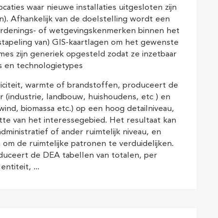
ocaties waar nieuwe installaties uitgesloten zijn
n). Afhankelijk van de doelstelling wordt een
ke ordenings- of wetgevingskenmerken binnen het
stapeling van) GIS-kaartlagen om het gewenste
tmes zijn generiek opgesteld zodat ze inzetbaar
rs en technologietypes
riciteit, warmte of brandstoffen, produceert de
 (industrie, landbouw, huishoudens, etc ) en
wind, biomassa etc.) op een hoog detailniveau,
otte van het interessegebied. Het resultaat kan
inistratief of ander ruimtelijk niveau, en
om de ruimtelijke patronen te verduidelijken.
duceert de DEA tabellen van totalen, per
ntiteit, ...